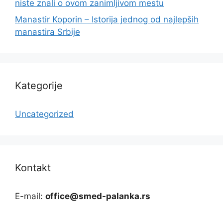
niste znali o ovom zanimljivom mestu
Manastir Koporin – Istorija jednog od najlepših
manastira Srbije
Kategorije
Uncategorized
Kontakt
E-mail:
office@smed-palanka.rs