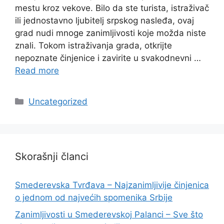
mestu kroz vekove. Bilo da ste turista, istraživač
ili jednostavno ljubitelj srpskog nasleđa, ovaj
grad nudi mnoge zanimljivosti koje možda niste
znali. Tokom istraživanja grada, otkrijte
nepoznate činjenice i zavirite u svakodnevni …
Read more
Categories
Uncategorized
Skorašnji članci
Smederevska Tvrđava – Najzanimljivije činjenica
o jednom od najvećih spomenika Srbije
Zanimljivosti u Smederevskoj Palanci – Sve što