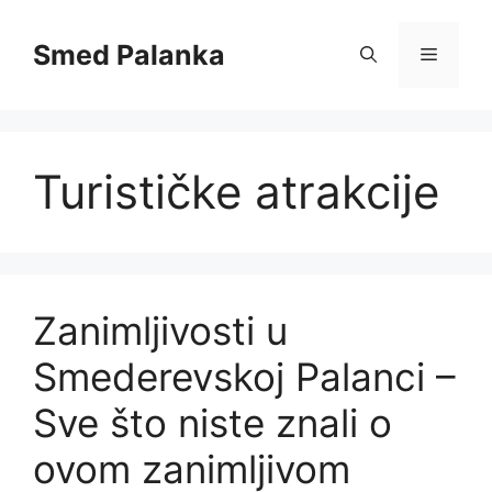
Skip
to
Smed Palanka
Menu
content
Turističke atrakcije
Zanimljivosti u
Smederevskoj Palanci –
Sve što niste znali o
ovom zanimljivom