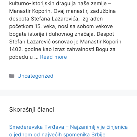
kulturno-istorijskih dragulja naše zemlje –
Manastir Koporin. Ovaj manastir, zadužbina
despota Stefana Lazarevića, izgrađen
početkom 15. veka, nosi sa sobom vekove
bogate istorije i duhovnog značaja. Despot
Stefan Lazarević osnovao je Manastir Koporin
1402. godine kao izraz zahvalnosti Bogu za
pobedu u …
Read more
Categories
Uncategorized
Skorašnji članci
Smederevska Tvrđava – Najzanimljivije činjenica
o jednom od najvećih spomenika Srbije