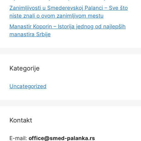
Zanimljivosti u Smederevskoj Palanci – Sve što
niste znali o ovom zanimljivom mestu
Manastir Koporin – Istorija jednog od najlepših
manastira Srbije
Kategorije
Uncategorized
Kontakt
E-mail:
office@smed-palanka.rs