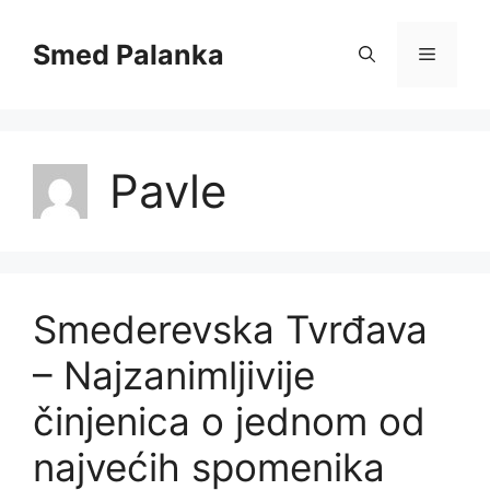
Skip
to
Smed Palanka
Menu
content
Pavle
Smederevska Tvrđava
– Najzanimljivije
činjenica o jednom od
najvećih spomenika