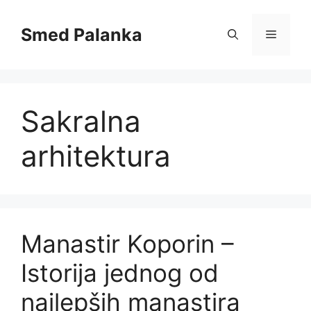
Skip
to
Smed Palanka
Menu
content
Sakralna
arhitektura
Manastir Koporin –
Istorija jednog od
najlepših manastira