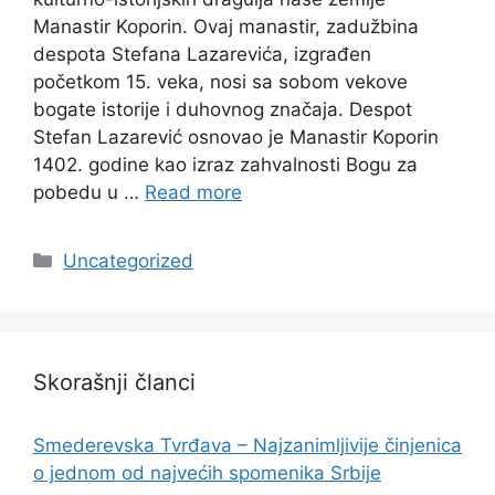
Manastir Koporin. Ovaj manastir, zadužbina
despota Stefana Lazarevića, izgrađen
početkom 15. veka, nosi sa sobom vekove
bogate istorije i duhovnog značaja. Despot
Stefan Lazarević osnovao je Manastir Koporin
1402. godine kao izraz zahvalnosti Bogu za
pobedu u …
Read more
Categories
Uncategorized
Skorašnji članci
Smederevska Tvrđava – Najzanimljivije činjenica
o jednom od najvećih spomenika Srbije