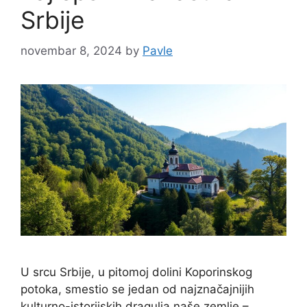
Srbije
novembar 8, 2024
by
Pavle
U srcu Srbije, u pitomoj dolini Koporinskog
potoka, smestio se jedan od najznačajnijih
kulturno-istorijskih dragulja naše zemlje –