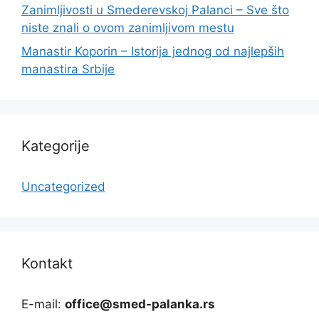
Zanimljivosti u Smederevskoj Palanci – Sve što
niste znali o ovom zanimljivom mestu
Manastir Koporin – Istorija jednog od najlepših
manastira Srbije
Kategorije
Uncategorized
Kontakt
E-mail:
office@smed-palanka.rs